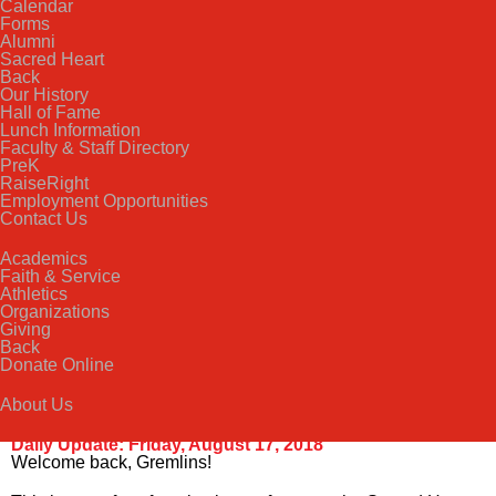
Calendar
Forms
Alumni
Sacred Heart
Back
Our History
Hall of Fame
Lunch Information
Faculty & Staff Directory
PreK
RaiseRight
Employment Opportunities
Contact Us
Academics
Faith & Service
Athletics
Organizations
Giving
Back
Donate Online
About Us
Daily Update: Friday, August 17, 2018
Welcome back, Gremlins!