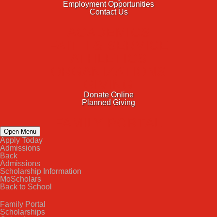
Employment Opportunities
Contact Us
ACADEMICS
FAITH & SERVICE
ATHLETICS
ORGANIZATIONS
GIVING
Donate Online
Planned Giving
FAMILY PORTAL
Open Menu
Apply Today
Admissions
Back
Admissions
Scholarship Information
MoScholars
Back to School
Family Portal
Scholarships