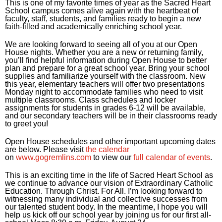
This is one of my favorite times of year as the Sacred Heart
School campus comes alive again with the heartbeat of
faculty, staff, students, and families ready to begin a new
faith-filled and academically enriching school year.
We are looking forward to seeing all of you at our Open
House nights. Whether you are a new or returning family,
you’ll find helpful information during Open House to better
plan and prepare for a great school year. Bring your school
supplies and familiarize yourself with the classroom. New
this year, elementary teachers will offer two presentations
Monday night to accommodate families who need to visit
multiple classrooms. Class schedules and locker
assignments for students in grades 6-12 will be available,
and our secondary teachers will be in their classrooms ready
to greet you!
Open House schedules and other important upcoming dates
are below. Please visit
the calendar
on
www.gogremlins.com
to view our
full calendar of events
.
This is an exciting time in the life of Sacred Heart School as
we continue to advance our vision of Extraordinary Catholic
Education. Through Christ. For All. I’m looking forward to
witnessing many individual and collective successes from
our talented student body. In the meantime, I hope you will
help us kick off our school year by joining us for our first all-