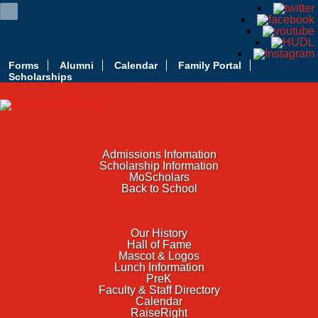
Forms
Alumni
Calendar
Family Portal
Scholarships
APPLY TODAY
ADMISSIONS
Admissions Infomation
Scholarship Information
MoScholars
Back to School
SACRED HEART
Our History
Hall of Fame
Mascot & Logos
Lunch Information
PreK
Faculty & Staff Directory
Calendar
RaiseRight